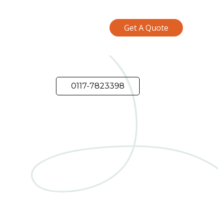
Get A Quote
0117-7823398